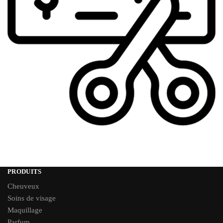
PRODUITS
Cheuveux
Soins de visage
Maquillage
Parfum