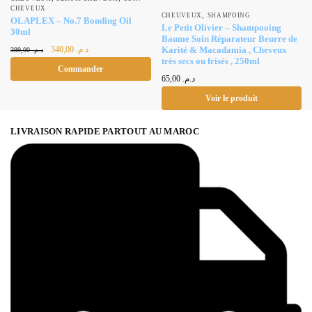
CHEVEUX
,
CHEUVEUX
SHAMPOING
OLAPLEX – No.7 Bonding Oil
Le Petit Olivier – Shampooing
30ml
Baume Soin Réparateur Beurre de
Le prix
Le prix
340,00
د.م.
Karité & Macadamia , Cheveux
399,00
د.م.
initial était :
actuel est :
très secs ou frisés , 250ml
Commander
د.م. 340,00.
د.م. 399,00.
65,00
د.م.
Voir le produit
LIVRAISON RAPIDE PARTOUT AU MAROC