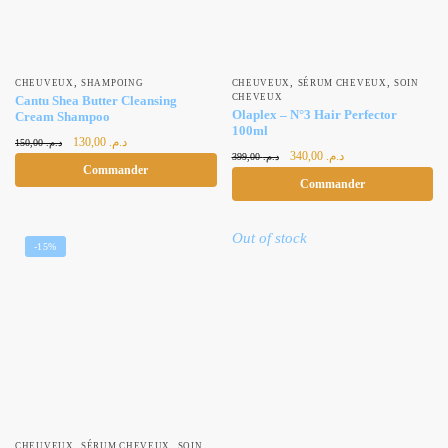
,
,
,
CHEUVEUX
SHAMPOING
CHEUVEUX
SÉRUM CHEVEUX
SOIN
CHEVEUX
Cantu Shea Butter Cleansing
Olaplex – N°3 Hair Perfector
Cream Shampoo
100ml
Le prix
Le prix
130,00
د.م.
150,00
د.م.
Le prix
Le prix
340,00
د.م.
initial était :
actuel est :
399,00
د.م.
Commander
initial était :
actuel est :
د.م. 130,00.
د.م. 150,00.
Commander
د.م. 340,00.
د.م. 399,00.
Out of stock
-15%
,
,
CHEUVEUX
SÉRUM CHEVEUX
SOIN