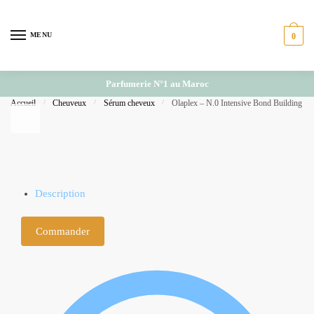
Skip to navigation
Skip to content
MENU
0
Parfumerie N°1 au Maroc
Accueil
/
Cheuveux
/
Sérum cheveux
/
Olaplex – N.0 Intensive Bond Building
Description
Commander