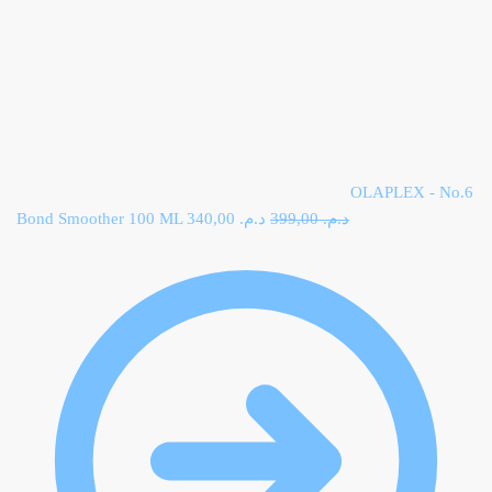
OLAPLEX - No.6
Bond Smoother 100 ML
340,00
د.م.
Le prix initial était : د.م. 399,00.
399,00
د.م.
Le prix actuel est :
د.م. 340,00.