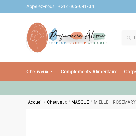
Skip
Skip
Appelez-nous :
+212 665-041734
to
to
navigation
content
Reche
Rech
pour :
Cheuveux
Compléments Alimentaire
Corps
Accueil
Cheuveux
MASQUE
MIELLE – ROSEMAR
/
/
/