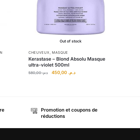
Out of stock
IN
CHEUVEUX
,
MASQUE
Kerastase – Blond Absolu Masque
ultra-violet 500ml
Le
Le
450,00
د.م.
580,00
د.م.
prix
prix
initial
actuel
était :
est :
د.م. 450,00.
د.م. 580,00.
د.م. 390,00.
re
Promotion et coupons de
réductions