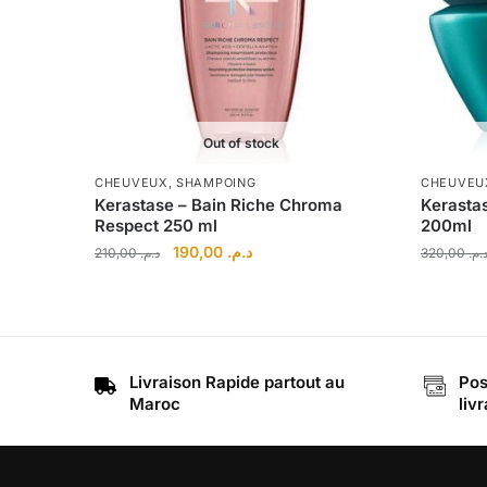
Out of stock
CHEUVEUX
,
SHAMPOING
CHEUVEU
Kerastase – Bain Riche Chroma
Kerasta
Respect 250 ml
200ml
Le
Le
190,00
د.م.
210,00
د.م.
320,00
د.م
prix
prix
initial
actuel
était :
est :
د.م. 190,00.
د.م. 210,00.
Livraison Rapide partout au
Pos
Maroc
liv