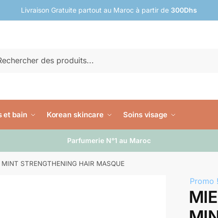
Livraison Gratuite partout au Maroc à partir de
300Dhs
rche
erche
 et bain
Korean skincare
Soins visage
Parfumerie N°1 au Maroc
Y MINT STRENGTHENING HAIR MASQUE
Promo 
MIE
MI