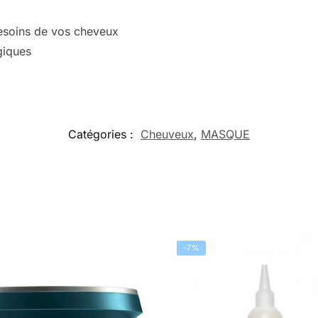
esoins de vos cheveux
giques
Catégories :
Cheuveux
,
MASQUE
-7%