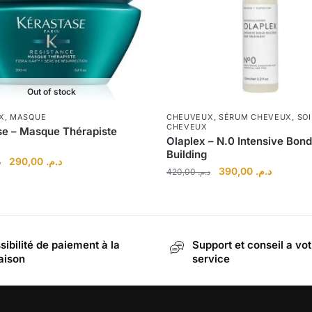
Out of stock
X
,
MASQUE
CHEUVEUX
,
SÉRUM CHEVEUX
,
SO
CHEVEUX
se – Masque Thérapiste
Olaplex – N.0 Intensive Bond
Building
Le
Le
290,00
د.م.
.
Le
Le
390,00
د.م.
420,00
د.م.
prix
prix
prix
prix
initial
actuel
initial
actuel
était :
est :
était :
est :
د.م. 290,00.
د.م. 320,00.
د.م. 420,00.
sibilité de paiement à la
Support et conseil a vot
raison
service