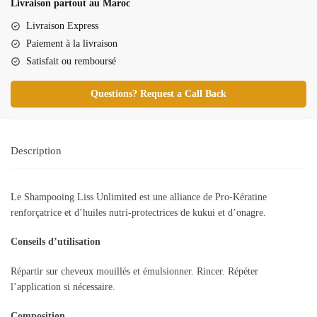
Livraison partout au Maroc
EXPERT
LISS
Livraison Express
UNLIMITED
Paiement à la livraison
SHAMPOOING
Satisfait ou remboursé
500ML
Questions? Request a Call Back
Description
Le Shampooing Liss Unlimited est une alliance de Pro-Kératine
renforçatrice et d’huiles nutri-protectrices de kukui et d’onagre.
Conseils d’utilisation
Répartir sur cheveux mouillés et émulsionner. Rincer. Répéter
l’application si nécessaire.
Composition