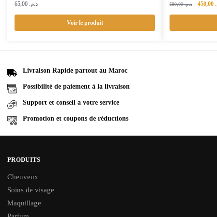
Le
65,00
د.م.
450,00
580,00
د.م.
prix
initial
Voir le produit
était :
Livraison Rapide partout au Maroc
Possibilité de paiement à la livraison
Support et conseil a votre service
Promotion et coupons de réductions
PRODUITS
Cheuveux
Soins de visage
Maquillage
Parfum