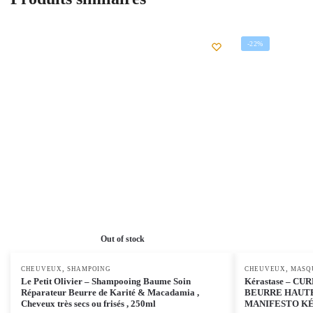
-22%
Out of stock
,
,
CHEUVEUX
SHAMPOING
CHEUVEUX
MASQ
Le Petit Olivier – Shampooing Baume Soin
Kérastase – C
Réparateur Beurre de Karité & Macadamia ,
BEURRE HAUTE
Cheveux très secs ou frisés , 250ml
MANIFESTO KÉ