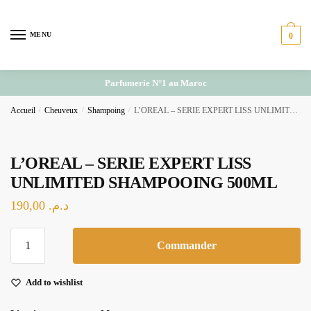
Skip
Skip
to
to
MENU
0
navigation
content
Parfumerie N°1 au Maroc
Accueil
/
Cheuveux
/
Shampoing
/
L’OREAL – SERIE EXPERT LISS UNLIMITED SHAMPOOING 500ML
L’OREAL – SERIE EXPERT LISS
UNLIMITED SHAMPOOING 500ML
190,00
د.م.
quantité
Commander
de
L'OREAL
Add to wishlist
-
SERIE