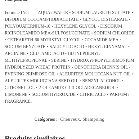
Formule INCI: – : AQUA / WATER • SODIUM LAURETH SULFATE •
DISODIUM COCOAMPHODIACETATE • GLYCOL DISTEARATE •
POLYQUATERNIUM-10 • HEXYLENE GLYCOL • DISODIUM
RICINOLEAMIDO MEA-SULFOSUCCINATE • SODIUM CHLORIDE
• CETEARETH-60 MYRISTYL GLYCOL • COCAMIDE MEA •
SODIUM BENZOATE • SALICYLIC ACID • HEXYL CINNAMAL •
ARGININE • GLUTAMIC ACID • BUTYLPHENYL
METHYLPROPIONAL • SERINE • HYDROXYPROPYLTRIMONIUM
HYDROLYZED WHEAT PROTEIN • OENOTHERA BIENNIS OIL /
EVENING PRIMROSE OIL • ALEURITES MOLUCCANA NUT OIL /
ALEURITES MOLUCCANA SEED OIL • BENZYL ALCOHOL •
CITRONELLOL • 2-OLEAMIDO- 1,3-OCTADECANEDIOL •
LIMONENE • SODIUM HYDROXIDE • CITRIC ACID • PARFUM /
FRAGRANCE.
Catégories :
Cheuveux
,
Shampoing
Produits similaires