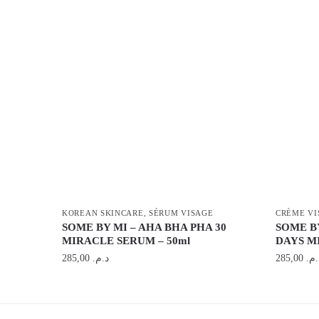
KOREAN SKINCARE
,
SÉRUM VISAGE
CRÈME VI
SOME BY MI – AHA BHA PHA 30
SOME BY
MIRACLE SERUM – 50ml
DAYS M
285,00
د.م.
285,00
د.م