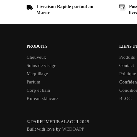
Livraison Rapide partout au
Poss
Maroc
livr
PRODUITS
LIENS U
Cheuveux
Produits
Soins de visage
Contact
Maquillage
Politique
Parfum
Confident
Corp et bain
Condition
Korean skincare
BLOG
© PARFUMERIE ALAOUI 2025
Built with love by
WEDOAPP