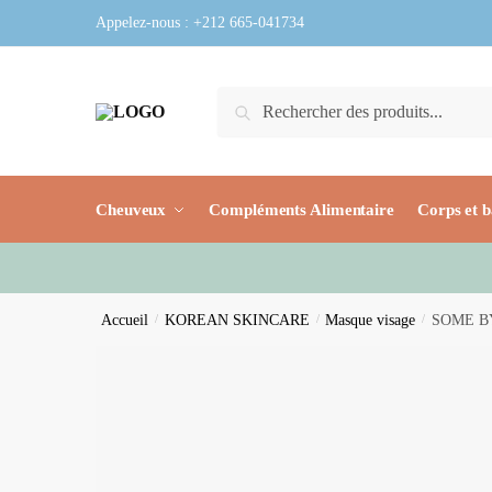
Skip
Skip
Appelez-nous :
+212 665-041734
to
to
navigation
content
Recherche
Recherche
pour :
Cheuveux
Compléments Alimentaire
Corps et b
Accueil
/
KOREAN SKINCARE
/
Masque visage
/
SOME BY 