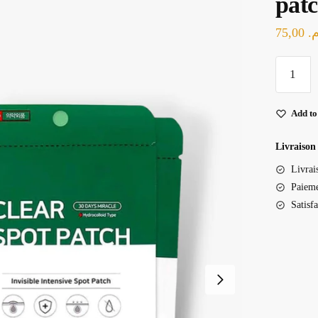
pat
75,00
م
quantité
de
SOME
Add to
BY
MI
Livraison
-
Livrai
Days
Paieme
Miracle
Satisf
Clear
Spot
Patch
-
Patchs
anti-
boutons