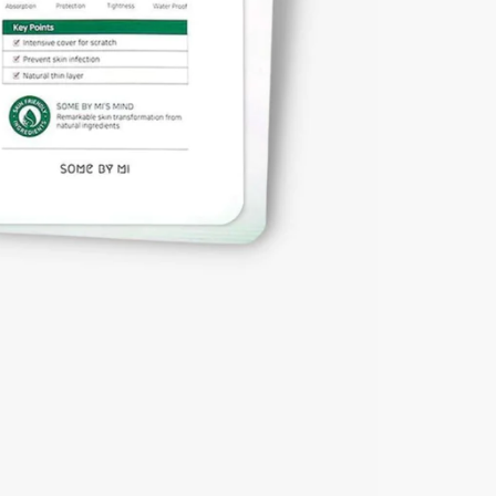
18
patchs