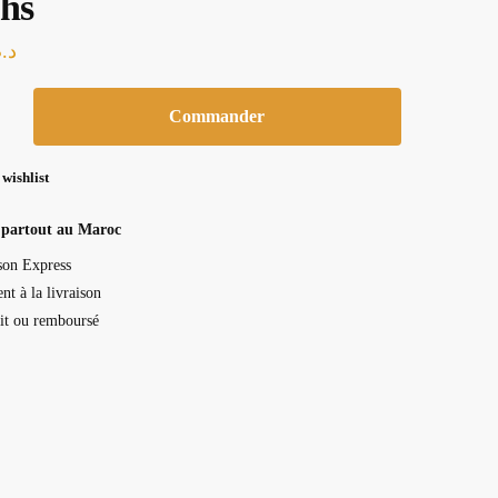
chs
د..
Commander
 wishlist
 partout au Maroc
son Express
nt à la livraison
ait ou remboursé