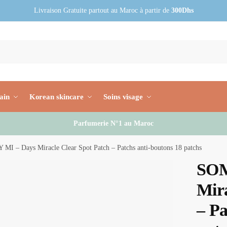
Livraison Gratuite partout au Maroc à partir de
300Dhs
ain
Korean skincare
Soins visage
Parfumerie N°1 au Maroc
MI – Days Miracle Clear Spot Patch – Patchs anti-boutons 18 patchs
SOM
Mira
– Pa