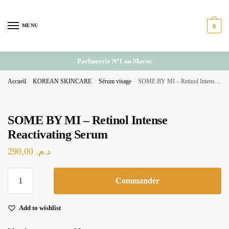
Skip
Skip
to
to
MENU
0
navigation
content
Parfumerie N°1 au Maroc
Accueil
/
KOREAN SKINCARE
/
Sérum visage
/
SOME BY MI – Retinol Intense Reactivating Serum
SOME BY MI – Retinol Intense
Reactivating Serum
290,00
د.م.
quantité
Commander
de
SOME
Add to wishlist
BY
MI