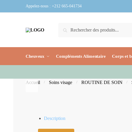
Skip to navigation
Skip to content
Appelez-nous :
+212 665-041734
Recherche pour :
Recherche
Cheuveux
Compléments Alimentaire
Corps et b
Accueil
Soins visage
ROUTINE DE SOIN
/
/
/
Description