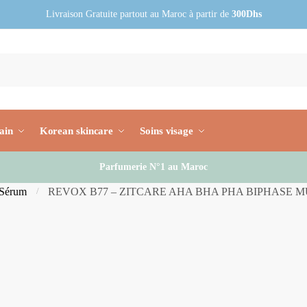
Livraison Gratuite partout au Maroc à partir de
300Dhs
ain
Korean skincare
Soins visage
Parfumerie N°1 au Maroc
Sérum
REVOX B77 – ZITCARE AHA BHA PHA BIPHASE M
/