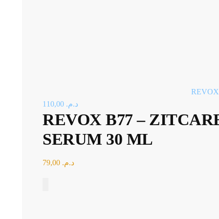
REVOX 
110,00
د.م.
REVOX B77 – ZITCAR
SERUM 30 ML
79,00
د.م.
Add to Cart