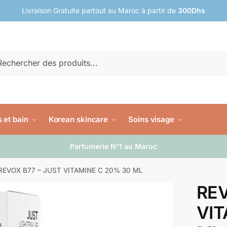
Livraison Gratuite partout au Maroc à partir de
300Dhs
rche
erche
 et bain
Korean skincare
Soins visage
Parfumerie N°1 au Maroc
REVOX B77 – JUST VITAMINE C 20% 30 ML
REV
VIT