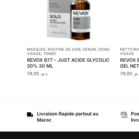
MASQUES
,
ROUTINE DE SOIN
,
SÉRUM
,
SOINS
NETTOYA
VISAGE
,
TONER
VISAGE
REVOX B77 – JUST ACIDE GLYCOLIC
REVOX 
20% 30 ML
GEL NE
79,00
د.م.
79,00
د.م
Livraison Rapide partout au
Pos
Maroc
liv