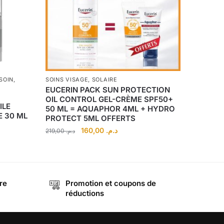
SOIN
,
SOINS VISAGE
,
SOLAIRE
EUCERIN PACK SUN PROTECTION
OIL CONTROL GEL-CRÈME SPF50+
ILE
50 ML = AQUAPHOR 4ML + HYDRO
E 30 ML
PROTECT 5ML OFFERTS
Le
Le
160,00
د.م.
219,00
د.م.
prix
prix
initial
actuel
était :
est :
د.م. 160,00.
د.م. 219,00.
re
Promotion et coupons de
réductions