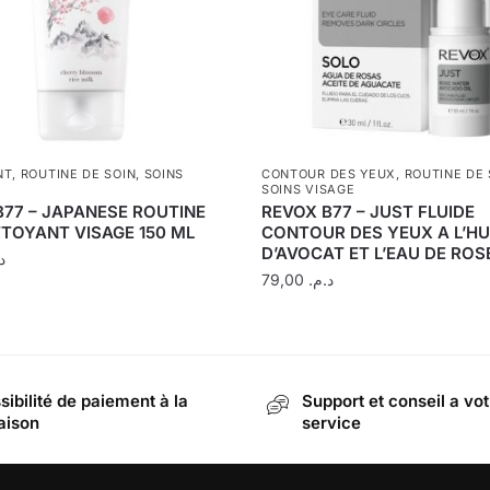
NT
,
ROUTINE DE SOIN
,
SOINS
CONTOUR DES YEUX
,
ROUTINE DE 
SOINS VISAGE
B77 – JAPANESE ROUTINE
REVOX B77 – JUST FLUIDE
TTOYANT VISAGE 150 ML
CONTOUR DES YEUX A L’HU
D’AVOCAT ET L’EAU DE ROS
.
79,00
د.م.
sibilité de paiement à la
Support et conseil a vot
raison
service