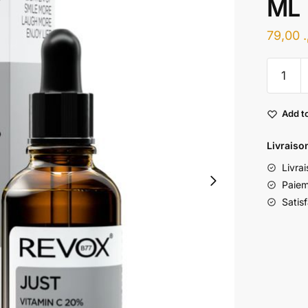
ML
79,00
quantité
de
REVOX
Add to
B77
-
Livraiso
JUST
VITAMI
Livra
C
Paieme
20%
Satis
30
ML