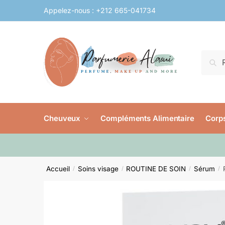
Skip
Skip
Appelez-nous :
+212 665-041734
to
to
navigation
content
Reche
Rech
pour :
Cheuveux
Compléments Alimentaire
Corps
Accueil
Soins visage
ROUTINE DE SOIN
Sérum
/
/
/
/