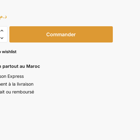
د.م.
Commander
 wishlist
n partout au Maroc
NE
ison Express
nt à la livraison
fait ou remboursé