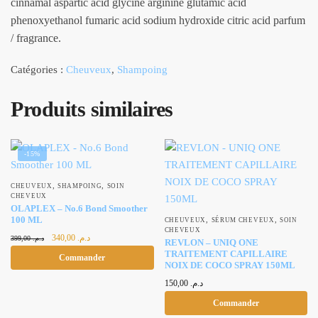
cinnamal aspartic acid glycine arginine glutamic acid
phenoxyethanol fumaric acid sodium hydroxide citric acid parfum
/ fragrance.
Catégories :
Cheuveux
,
Shampoing
Produits similaires
-15%
,
,
CHEUVEUX
SHAMPOING
SOIN
CHEVEUX
OLAPLEX – No.6 Bond Smoother
100 ML
,
,
CHEUVEUX
SÉRUM CHEVEUX
SOIN
CHEVEUX
Le prix
Le prix
340,00
د.م.
399,00
د.م.
REVLON – UNIQ ONE
initial était :
actuel est :
TRAITEMENT CAPILLAIRE
Commander
د.م. 340,00.
د.م. 399,00.
NOIX DE COCO SPRAY 150ML
150,00
د.م.
Commander