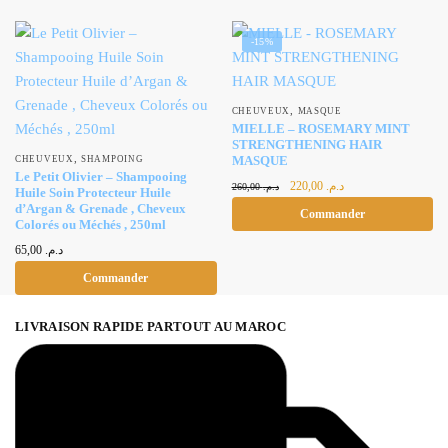
-15%
,
CHEUVEUX
MASQUE
MIELLE – ROSEMARY MINT
STRENGTHENING HAIR
,
MASQUE
CHEUVEUX
SHAMPOING
Le Petit Olivier – Shampooing
Le prix
Le prix
220,00
د.م.
260,00
د.م.
Huile Soin Protecteur Huile
initial était :
actuel est :
d’Argan & Grenade , Cheveux
Commander
د.م. 220,00.
د.م. 260,00.
Colorés ou Méchés , 250ml
65,00
د.م.
Commander
LIVRAISON RAPIDE PARTOUT AU MAROC