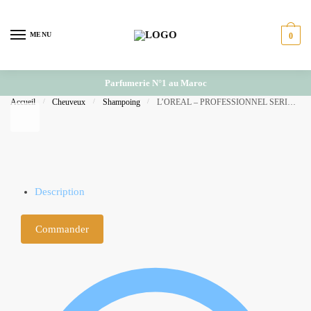
Skip to navigation
Skip to content
MENU
0
Parfumerie N°1 au Maroc
Accueil
/
Cheuveux
/
Shampoing
/
L’OREAL – PROFESSIONNEL SERIE EXPERT SILVER SHAMPOOING PROFESSIONNEL 500ML
Description
Commander