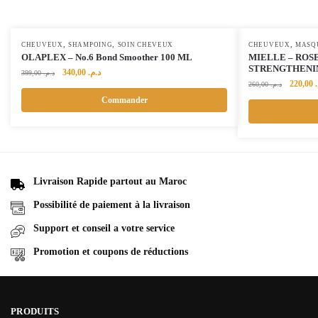
,
,
,
CHEUVEUX
SHAMPOING
SOIN CHEVEUX
CHEUVEUX
MASQ
OLAPLEX – No.6 Bond Smoother 100 ML
MIELLE – ROS
STRENGTHENI
Le
Le
340,00
د.م.
399,00
د.م.
Le
220,00
prix
prix
260,00
د.م.
prix
initial
actuel
Commander
initial
était :
est :
était :
د.م. 340,00.
د.م. 399,00.
Livraison Rapide partout au Maroc
Possibilité de paiement à la livraison
Support et conseil a votre service
Promotion et coupons de réductions
PRODUITS