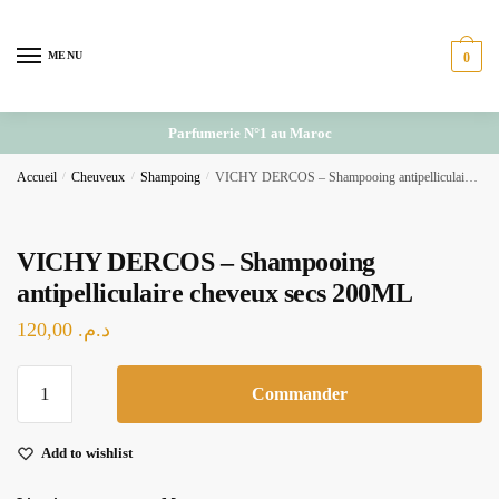
Skip
Skip
to
to
MENU
0
navigation
content
Parfumerie N°1 au Maroc
Accueil
/
Cheuveux
/
Shampoing
/
VICHY DERCOS – Shampooing antipelliculaire cheveux secs 200ML
VICHY DERCOS – Shampooing
antipelliculaire cheveux secs 200ML
120,00
د.م.
quantité
Commander
de
VICHY
Add to wishlist
DERCOS
-