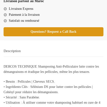
Livraison partout au Maroc
Shampooing
antipelliculaire
Livraison Express
cheveux
Paiement à la livraison
secs
Satisfait ou remboursé
200ML
Questions? Request a Call Back
Description
DERCOS TECHNIQUE Shampooing Anti-Pelliculaire lutte contre les
démangeaisons et éradique les pellicules, même les plus tenaces.
• Besoin : Pellicules | Cheveux SECS.
• Ingrédients Clés : Sélénium DS pour lutter contre les pellicules |
Cohésyl pour réduire les démangeaisons.
• Sécurité : Sans Parabène.
• Utilisation : À utiliser comme votre shampooing habituel en cure de 4