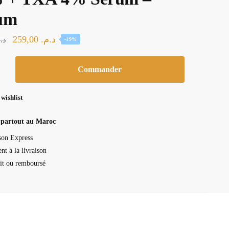
um
Le
Le
259,00
د.م.
د.
-19%
prix
prix
initial
actuel
Commander
était :
est :
د.م. 259,00.
د.م. 320,00.
 wishlist
ide
 partout au Maroc
son Express
nt à la livraison
ait ou remboursé