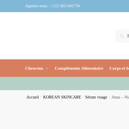
Skip
Skip
Appelez-nous :
+212 665-041734
to
to
navigation
content
Recher
Reche
pour :
Cheuveux
Compléments Alimentaire
Corps et b
Accueil
/
KOREAN SKINCARE
/
Sérum visage
/
Anua – N