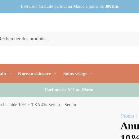
Livraison Gratuite partout au Maroc à partir de
300Dhs
che
rche
ain
Korean skincare
Soins visage
Parfumerie N°1 au Maroc
iacinamide 10% + TXA 4% Serum – Sérum
Promo !
Anu
10%