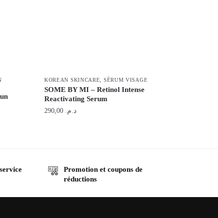
N
KOREAN SKINCARE
,
SÉRUM VISAGE
SOME BY MI – Retinol Intense
Sun
Reactivating Serum
290,00
د.م.
 service
Promotion et coupons de
réductions