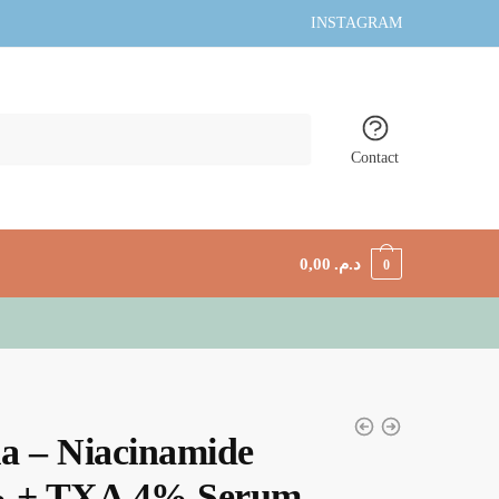
INSTAGRAM
Contact
0,00
د.م.
0
a – Niacinamide
 + TXA 4% Serum –