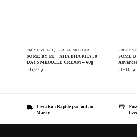
CRÈME VISAGE
,
KOREAN SKINCARE
CRÈME VI
SOME BY MI – AHA BHA PHA 30
SOME BY 
DAYS MIRACLE CREAM – 60g
Advanced
285,00
د.م.
219,00
د.م
Livraison Rapide partout au
Poss
Maroc
livr