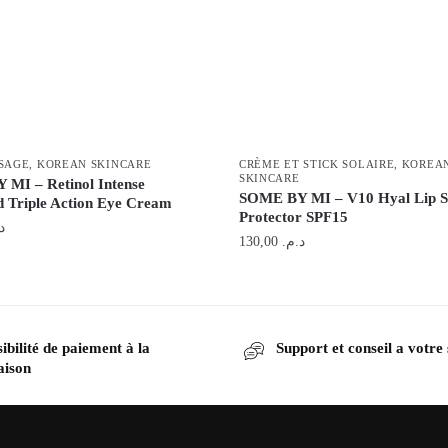
SAGE
,
KOREAN SKINCARE
CRÈME ET STICK SOLAIRE
,
KOREA
SKINCARE
MI – Retinol Intense
SOME BY MI – V10 Hyal Lip 
 Triple Action Eye Cream
Protector SPF15
.
130,00
د.م.
ibilité de paiement à la
Support et conseil a votre
aison