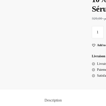
Sér
320,00
.م
quantité
de
Anua
Add to
-
Niacinam
Livraison
10%
Livrai
+
Paieme
TXA
Satisf
4%
Serum
-
Sérum
Description