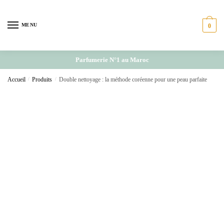
Skip
Skip
to
to
MENU
0
navigation
content
Parfumerie N°1 au Maroc
Accueil
/
Produits
/
Double nettoyage : la méthode coréenne pour une peau parfaite